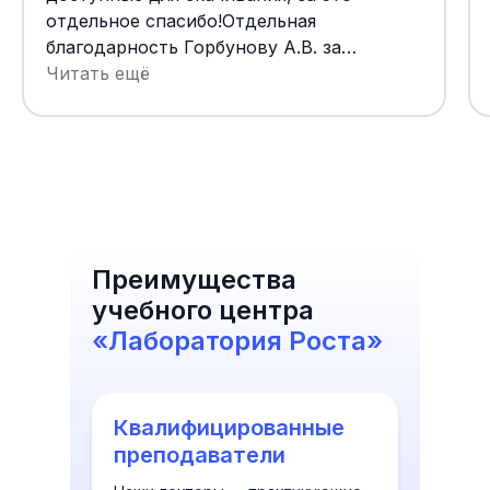
отдельное спасибо!Отдельная
благодарность Горбунову А.В. за
высокий профессионализм, ценные
Читать ещё
знания и содержательные занятия!
Уверена, что еще приду к вам на курсы !
Преимущества
учебного центра
«Лаборатория Роста»
Квалифицированные
преподаватели