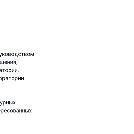
руководством
ешения,
атории.
оратории
турных
ересованных