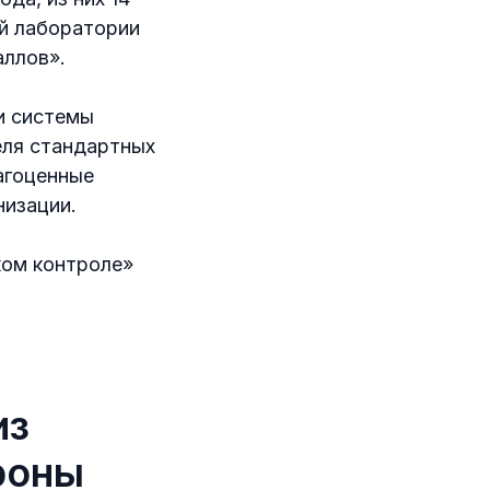
ой лаборатории
аллов».
и системы
еля стандартных
агоценные
низации.
ком контроле»
из
роны