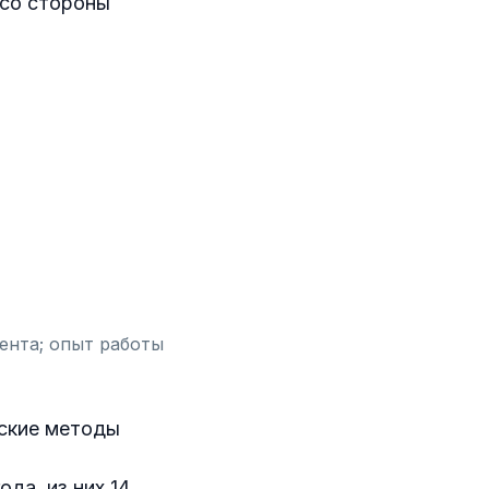
 со стороны
ента; опыт работы
ские методы
да, из них 14