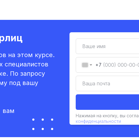
рлиц
в на этом курсе.
х специалистов
+7
же. По запросу
му под вашу
м вам
Нажимая на кнопку, вы согл
конфиденциальности