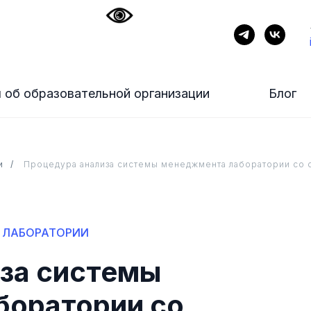
 об образовательной организации
Блог
и
/
Процедура анализа системы менеджмента лаборатории со 
 ЛАБОРАТОРИИ
за системы
боратории со