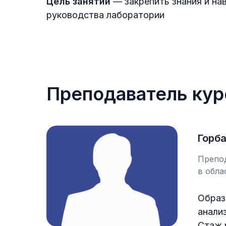
Цель занятий
— закрепить знания и на
руководства лаборатории
Преподаватель кур
Горб
Препод
в обла
Образ
анали
Стаж 