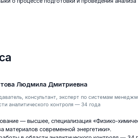
выки о процессе подготовки и проведения анализа
са
атова Людмила Дмитриевна
аватель, консультант, эксперт по системам менеджм
сти аналитического контроля — 34 года
ование — высшее, специализация «Физико-химиче
за материалов современной энергетики».
работы в области аналитического контроля — 34 го