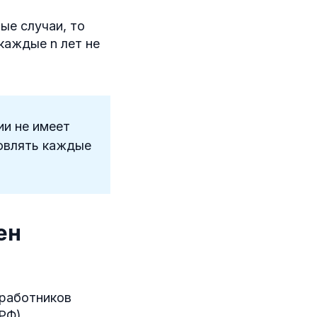
ые случаи, то
каждые n лет не
ии не имеет
новлять каждые
ен
 работников
РФ).