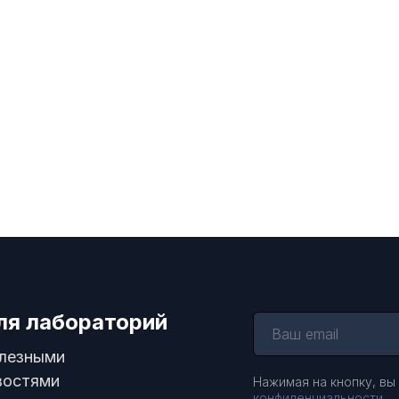
ля лабораторий
олезными
востями
Нажимая на кнопку, вы
конфиденциальности