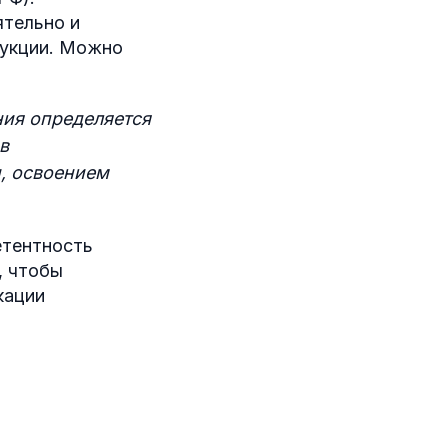
ятельно и
рукции. Можно
ия определяется
в
, освоением
етентность
, чтобы
кации