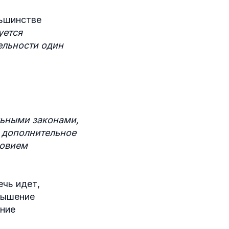
льшинстве
уется
ельности один
льными законами,
 дополнительное
ловием
ечь идет,
вышение
ание