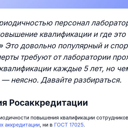
ериодичностью персонал лаборато
повышение квалификации и где это
?»
Это довольно популярный и спор
перты требуют от лаборатории пр
валификации каждые 5 лет, но че
— неясно. Давайте разбираться.
ия Росаккредитации
риодичности повышения квалификации сотруднико
х аккредитации
, ни в
ГОСТ 17025
.