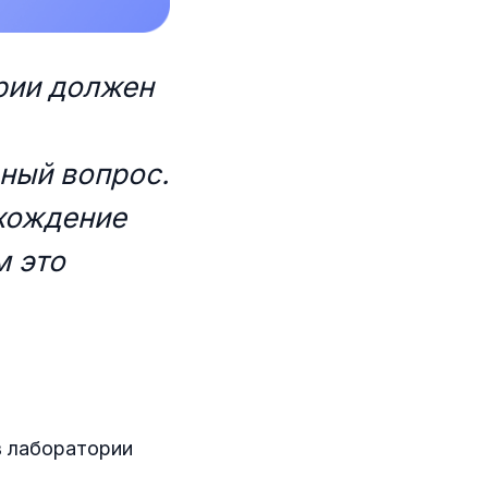
рии должен
ный вопрос.
охождение
м это
в лаборатории